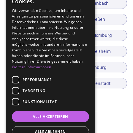
Cookies.
Wiesbaden
Offenbach
Wir verwenden Cookies, um Inhalte und
Anzeigen zu personalisieren und unseren
Bad Nauheim
Gießen
Datenverkehr zu analysieren. Wir geben
Informationen über Ihre Nutzung unserer
Website auch an unsere Werbe- und
Rodgau
Bad Homburg
Analysepartner weiter, die diese
möglicherweise mit anderen Informationen
kombinieren, die Sie ihnen bereitgestellt
Gelnhausen
Rüsselsheim
haben oder die sie im Rahmen Ihrer
Nutzung ihrer Dienste gesammelt haben.
Weitere Informationen
Nidderau
Limburg
PERFORMANCE
Erlensee
Seligenstadt
TARGETING
Maintal
FUNKTIONALITÄT
ALLE AKZEPTIEREN
Impressum
Datenschutz
ALLE ABLEHNEN