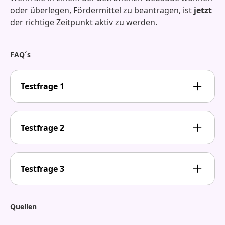
oder überlegen, Fördermittel zu beantragen, ist
jetzt
der richtige Zeitpunkt aktiv zu werden.
FAQ´s
Testfrage 1
Lorem ipsum dolor sit amet, consetetur
sadipscing elitr, sed diam nonumy eirmod
Testfrage 2
tempor invidunt ut labore et dolore magna
aliquyam erat, sed diam voluptua.
Lorem ipsum dolor sit amet, consetetur
sadipscing elitr, sed diam nonumy eirmod
Testfrage 3
tempor invidunt ut labore et dolore magna
aliquyam erat, sed diam voluptua.
Lorem ipsum dolor sit amet, consetetur
sadipscing elitr, sed diam nonumy eirmod
Quellen
tempor invidunt ut labore et dolore magna