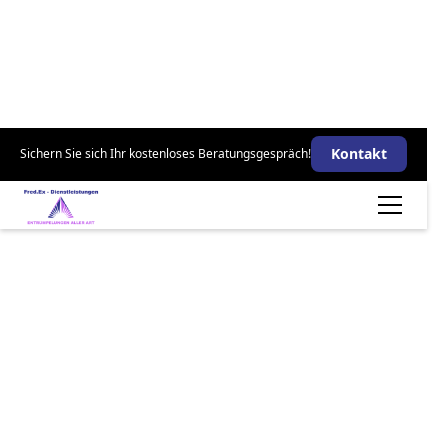
Kontakt
Sichern Sie sich Ihr kostenloses Beratungsgespräch!
Wie Sie von der Sanierung im
Maintal-Bischofsheim
profitieren: Das RENOWATE-
Projekt im Detail
FredEx
10.07.2025
4
min Lesezeit