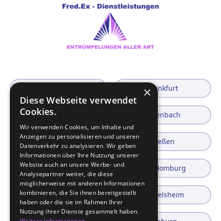
Hanau
Frankfurt
×
Diese Webseite verwendet
Cookies.
Wiesbaden
Offenbach
Wir verwenden Cookies, um Inhalte und
Anzeigen zu personalisieren und unseren
Bad Nauheim
Gießen
Datenverkehr zu analysieren. Wir geben
Informationen über Ihre Nutzung unserer
Website auch an unsere Werbe- und
Rodgau
Bad Homburg
Analysepartner weiter, die diese
möglicherweise mit anderen Informationen
kombinieren, die Sie ihnen bereitgestellt
Gelnhausen
Rüsselsheim
haben oder die sie im Rahmen Ihrer
Nutzung ihrer Dienste gesammelt haben.
Weitere Informationen