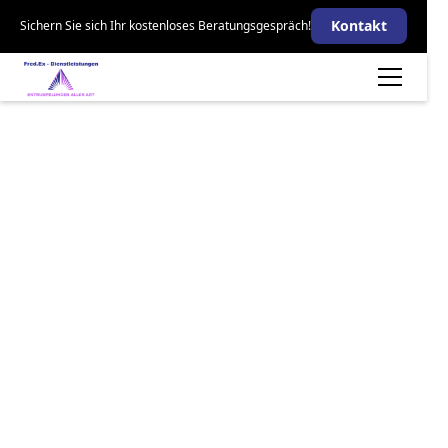
Kontakt
Sichern Sie sich Ihr kostenloses Beratungsgespräch!
Entrümpelung
Offenbach -
Ihr FRED.EX
Dienstleistungs-
Service
Sind Sie auf der Suche nach einem zuverlässigen
Entrümpelungsdienst in Offenbach? Der FRED.EX
Dienstleistungs-Service bietet Ihnen nicht nur
Entrümpelung in Offenbach, sondern auch
professionelle Haushaltsauflösung und transparente