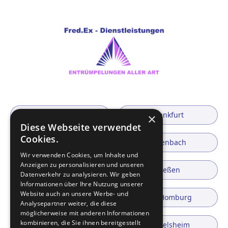
Hanau
Frankfurt
×
Diese Webseite verwendet
Cookies.
Wiesbaden
Offenbach
Wir verwenden Cookies, um Inhalte und
Anzeigen zu personalisieren und unseren
Bad Nauheim
Gießen
Datenverkehr zu analysieren. Wir geben
Informationen über Ihre Nutzung unserer
Website auch an unsere Werbe- und
Rodgau
Bad Homburg
Analysepartner weiter, die diese
möglicherweise mit anderen Informationen
kombinieren, die Sie ihnen bereitgestellt
Gelnhausen
Rüsselsheim