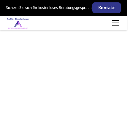
Kontakt
Sichern Sie sich Ihr kostenloses Beratungsgespräch!
Messie Wohnung
Entrümpeln mit
FRED.EX in Hanau
Sie suchen Unterstützung bei der Entrümpelung
einer Messie Wohnung in Hanau? FRED.EX
Dienstleistungs-Service hilft Ihnen, Ihre Messie
Wohnung oder andere Räume diskret und
professionell zu entrümpeln. Wir übernehmen auch
die Wohnungsreinigung und Sonderreinigung, damit
alles wieder in neuem Glanz erstrahlt. Verlassen Sie
sich auf uns, wir sind mit Einfühlungsvermögen und
ohne Zeitdruck für Sie da.
Termin vereinbaren