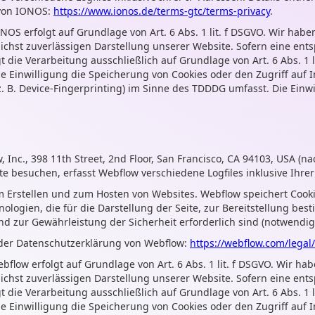
von IONOS:
https://www.ionos.de/terms-gtc/terms-privacy
.
S erfolgt auf Grundlage von Art. 6 Abs. 1 lit. f DSGVO. Wir habe
lichst zuverlässigen Darstellung unserer Website. Sofern eine ent
t die Verarbeitung ausschließlich auf Grundlage von Art. 6 Abs. 1 
ie Einwilligung die Speicherung von Cookies oder den Zugriff auf 
. B. Device-Fingerprinting) im Sinne des TDDDG umfasst. Die Einwil
w, Inc., 398 11th Street, 2nd Floor, San Francisco, CA 94103, USA (
e besuchen, erfasst Webflow verschiedene Logfiles inklusive Ihrer
um Erstellen und zum Hosten von Websites. Webflow speichert Cook
ogien, die für die Darstellung der Seite, zur Bereitstellung bes
d zur Gewährleistung der Sicherheit erforderlich sind (notwendig
 der Datenschutzerklärung von Webflow:
https://webflow.com/legal/
low erfolgt auf Grundlage von Art. 6 Abs. 1 lit. f DSGVO. Wir hab
lichst zuverlässigen Darstellung unserer Website. Sofern eine ent
t die Verarbeitung ausschließlich auf Grundlage von Art. 6 Abs. 1 
ie Einwilligung die Speicherung von Cookies oder den Zugriff auf 