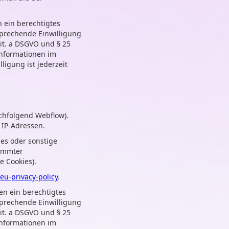
n ein berechtigtes
sprechende Einwilligung
lit. a DSGVO und § 25
Informationen im
ligung ist jederzeit
nachfolgend Webflow).
 IP-Adressen.
ies oder sonstige
timmter
e Cookies).
eu-privacy-policy
.
en ein berechtigtes
sprechende Einwilligung
lit. a DSGVO und § 25
Informationen im