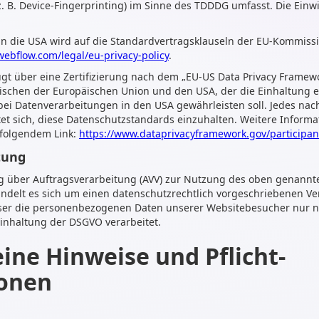
. B. Device-Fingerprinting) im Sinne des TDDDG umfasst. Die Einwil
n die USA wird auf die Standardvertragsklauseln der EU-Kommissio
/webflow.com/legal/eu-privacy-policy
.
t über eine Zertifizierung nach dem „EU-US Data Privacy Framewor
schen der Europäischen Union und den USA, der die Einhaltung 
ei Datenverarbeitungen in den USA gewährleisten soll. Jedes nach
et sich, diese Datenschutzstandards einzuhalten. Weitere Informa
 folgendem Link:
https://www.dataprivacyframework.gov/participan
tung
g über Auftragsverarbeitung (AVV) zur Nutzung des oben genannt
andelt es sich um einen datenschutzrechtlich vorgeschriebenen Ve
ieser die personenbezogenen Daten unserer Websitebesucher nur 
inhaltung der DSGVO verarbeitet.
eine Hinweise und Pflicht­
ionen