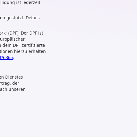
ligung ist jederzeit
n gestützt. Details
k“ (DPF). Der DPF ist
europäischer
 dem DPF zertifizierte
tionen hierzu erhalten
t/6365
.
en Dienstes
rtrag, der
nach unseren