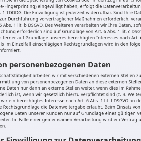
ce-Fingerprinting) eingewilligt haben, erfolgt die Datenverarbeitun
 1 TDDDG. Die Einwilligung ist jederzeit widerrufbar. Sind Ihre Da
 zur Durchführung vorvertraglicher Maßnahmen erforderlich, verar
6 Abs. 1 lit. b DSGVO. Des Weiteren verarbeiten wir Ihre Daten, sof
ichtung erforderlich sind auf Grundlage von Art. 6 Abs. 1 lit. c DSG
ferner auf Grundlage unseres berechtigten Interesses nach Art. 6 
ils im Einzelfall einschlägigen Rechtsgrundlagen wird in den folg
nformiert.
on personenbezogenen Daten
häftstätigkeit arbeiten wir mit verschiedenen externen Stellen z
ermittlung von personenbezogenen Daten an diese externen Stellen
e Daten nur dann an externe Stellen weiter, wenn dies im Rahme
erlich ist, wenn wir gesetzlich hierzu verpflichtet sind (z. B. Wei
ir ein berechtigtes Interesse nach Art. 6 Abs. 1 lit. f DSGVO an 
e Rechtsgrundlage die Datenweitergabe erlaubt. Beim Einsatz von
ogene Daten unserer Kunden nur auf Grundlage eines gültigen Ve
eiter. Im Falle einer gemeinsamen Verarbeitung wird ein Vertra
en.
er Einwilligung zur Datenverarbeitung