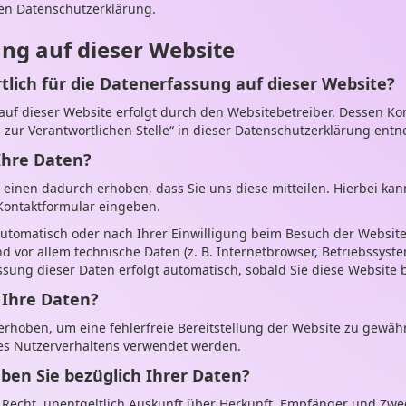
en Datenschutzerklärung.
ng auf dieser Website
tlich für die Datenerfassung auf dieser Website?
auf dieser Website erfolgt durch den Websitebetreiber. Dessen Ko
 zur Verantwortlichen Stelle“ in dieser Datenschutzerklärung ent
Ihre Daten?
einen dadurch erhoben, dass Sie uns diese mitteilen. Hierbei kann
 Kontaktformular eingeben.
tomatisch oder nach Ihrer Einwilligung beim Besuch der Website
nd vor allem technische Daten (z. B. Internetbrowser, Betriebssyst
assung dieser Daten erfolgt automatisch, sobald Sie diese Website 
 Ihre Daten?
 erhoben, um eine fehlerfreie Bereitstellung der Website zu gewäh
es Nutzerverhaltens verwendet werden.
ben Sie bezüglich Ihrer Daten?
s Recht, unentgeltlich Auskunft über Herkunft, Empfänger und Zwe