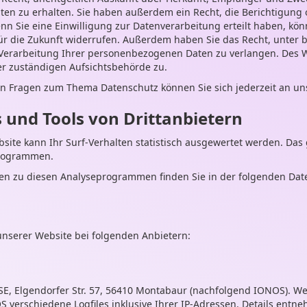
n zu erhalten. Sie haben außerdem ein Recht, die Berichtigung 
n Sie eine Einwilligung zur Datenverarbeitung erteilt haben, kön
 für die Zukunft widerrufen. Außerdem haben Sie das Recht, unte
Verarbeitung Ihrer personenbezogenen Daten zu verlangen. Des W
r zuständigen Aufsichtsbehörde zu.
en Fragen zum Thema Datenschutz können Sie sich jederzeit an u
 und Tools von Dritt­anbietern
ite kann Ihr Surf-Verhalten statistisch ausgewertet werden. Das 
rogrammen.
onen zu diesen Analyseprogrammen finden Sie in der folgenden Dat
unserer Website bei folgenden Anbietern:
 SE, Elgendorfer Str. 57, 56410 Montabaur (nachfolgend IONOS). W
 verschiedene Logfiles inklusive Ihrer IP-Adressen. Details entn