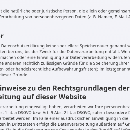
ist die natürliche oder juristische Person, die allein oder gemeins
Verarbeitung von personenbezogenen Daten (z. B. Namen, E-Mail-A
r
r Datenschutzerklärung keine speziellere Speicherdauer genannt w
n bei uns, bis der Zweck für die Datenverarbeitung entfällt. Wen
machen oder eine Einwilligung zur Datenverarbeitung widerrufen
eine anderen rechtlich zulässigen Gründe für die Speicherung Ihr
er- oder handelsrechtliche Aufbewahrungsfristen); im letztgenannte
 dieser Gründe.
inweise zu den Rechtsgrundlagen der
itung auf dieser Website
nverarbeitung eingewilligt haben, verarbeiten wir Ihre personenb
s. 1 lit. a DSGVO bzw. Art. 9 Abs. 2 lit. a DSGVO, sofern besonder
arbeitet werden. Im Falle einer ausdrücklichen Einwilligung in di
n in Drittstaaten erfolgt die Datenverarbeitung außerdem auf Gr
fern Sie in die Speicherung von Cookies oder in den Zugriff auf Inf