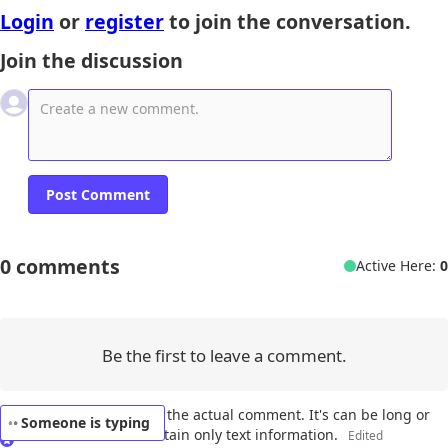
Login
or
register
to join the conversation.
Join the discussion
0
comments
Active Here:
0
Be the first to leave a comment.
No Name
Set
This is the actual comment. It's can be long or 
Someone is typing
short. And must contain only text information. 
Edited