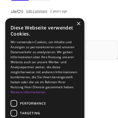
Like
0
Edit Comment
2 years ago
×
Diese Webseite verwendet
Load More
Cookies.
Wir verwenden Cookies, um Inhalte und
Anzeigen zu personalisieren und unseren
Datenverkehr zu analysieren. Wir geben
Informationen über Ihre Nutzung unserer
Website auch an unsere Werbe- und
Analysepartner weiter, die diese
Cancel
möglicherweise mit anderen Informationen
kombinieren, die Sie ihnen bereitgestellt
haben oder die sie im Rahmen Ihrer
Nutzung ihrer Dienste gesammelt haben.
Weitere Informationen
Load More
Hanau
Gießen
Nidderau
PERFORMANCE
Frankfurt
Rodgau
Limburg
TARGETING
Wiesbaden
Erlensee
Bad Homburg